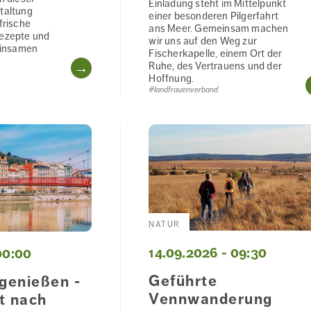
Einladung steht im Mittelpunkt
staltung
einer besonderen Pilgerfahrt
frische
ans Meer. Gemeinsam machen
Rezepte und
wir uns auf den Weg zur
insamen
Fischerkapelle, einem Ort der
WEITERLESEN
Ruhe, des Vertrauens und der
Hoffnung.
#landfrauenverband
NG
NATUR
14.09.2026 - 09:30
00:00
Geführte
 genießen -
Vennwanderung
t nach