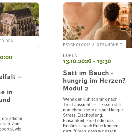
BER DEN
PSYCHOLOGIE & GESUNDHEIT
EUPEN
00:00
13.10.2026 - 19:30
Satt im Bauch -
lfalt –
hungrig im Herzen?
Modul 2
e in
und
Wenn der Kühlschrank nach
Trost aussieht – Essen stillt
manchmal mehr als nur Hunger.
Stress, Erschöpfung,
, christliche
Einsamkeit, Frust oder das
ecken. Zum
Bedürfnis nach Ruhe können
pertal, wie
dazu führen, dass wir essen,