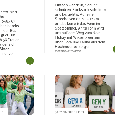
Einfach wandern, Schuhe
schnüren, Rucksack schultern
Uhr20, sind
und los geht’s. Auf einer
che
Strecke von ca. 10 – 12 km
 0483 671
entdecken wir das Venn im
aben bereits
Spätsommer. Anita Fohn wird
r 50er Bus
uns auf dem Weg zum Noir
r 56er Bus
Flohay mit Wissenswertem
ch 56 Frauen
über Flora und Fauna aus dem
a der sich
Hochmoor versorgen.
höhten
#landfrauenverband
nur voll
WEITERLESEN
KOMMUNIKATION
IK