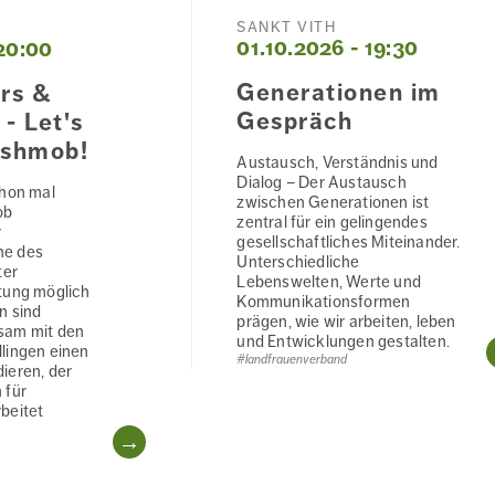
SANKT VITH
01.10.2026 - 19:30
20:00
Generationen im
rs &
Gespräch
- Let's
ashmob!
Austausch, Verständnis und
Dialog – Der Austausch
chon mal
zwischen Generationen ist
ob
zentral für ein gelingendes
r
gesellschaftliches Miteinander.
he des
Unterschiedliche
ter
Lebenswelten, Werte und
tung möglich
Kommunikationsformen
n sind
prägen, wie wir arbeiten, leben
sam mit den
und Entwicklungen gestalten.
lingen einen
#landfrauenverband
ieren, der
 für
beitet
WEITERLESEN