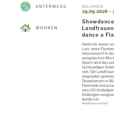
UNTERWEGS
BÜLLINGEN
29.09.2026 - 
Showdance
Landfrauen 
WOHNEN
dance a Fl
Hattet ihr immer s
Lust, einen Flashm
mitzutanzen? In de
europäischen Woc
Sports wird dies un
fachkundiger Anlei
sein. Die Landfraue
eingeladen gemein
Showdancers in Bül
Flashmob einzustud
von LOS Ostbelgien
Ostbelgien ausgear
worden ist.
#landfrauenverband