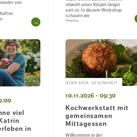
inander von
obwohl unser Körper längst
satt ist. In diesem Workshop
haften
schauen wir
er
WEITERLESEN
#meetus
GENIESSEN, GESUNDHEIT
10.11.2026 - 09:30
12:00
Kochwerkstatt mit
ne viel
gemeinsamen
Katrin
Mittagessen
erleben in
Willkommen in der