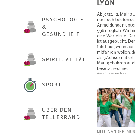
LYON
Ab jetzt, 12. Mai 10
nur noch telefonis
PSYCHOLOGIE
Anmeldungen unter
&
998 möglich. Wir h
GESUNDHEIT
eine Warteliste. De
ist ausgebucht. De
fährt nur, wenn au
mitfahren wollen, d
als 3Achser mit er
SPIRITUALITÄT
Mautgebühren auch 
besetzt rechnet.
#landfrauenverband
SPORT
ÜBER DEN
TELLERRAND
MITEINANDER, MUS