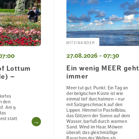
MITEINANDER
27.08.2026 - 07:30
07:00
Ein wenig MEER geh
f Lottum
immer
de) –
Meer tut gut. Punkt. Ein Tag an
der belgischen Küste ist wie
orfes
einmal tief durchatmen – nur
in den
mit Salzgeschmack auf den
f. Am 9.
Lippen. Himmel in Pastellblau,
das
das Glitzern der Sonne auf dem
est statt.
WEITERLESEN
Wasser, barfuß durch warmen
Sand. Wind im Haar, Möwen
überall, das gleichmäßige
Rauschen der Wellen als