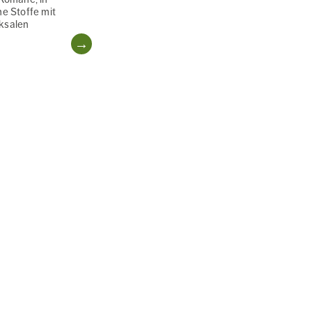
he Stoffe mit
ksalen
WEITERLESEN