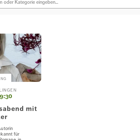
UNG
LINGEN
19:30
sabend mit
er
Autorin
ekannt für
 Romane, in