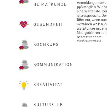
Anmeldungen unter
HEIMATKUNDE
998 möglich. Wir h
eine Warteliste. De
ist ausgebucht. De
fährt nur, wenn au
mitfahren wollen, d
GESUNDHEIT
als 3Achser mit er
Mautgebühren auch 
besetzt rechnet.
#landfrauenverband
KOCHKURS
KOMMUNIKATION
KREATIVITÄT
KULTURELLE