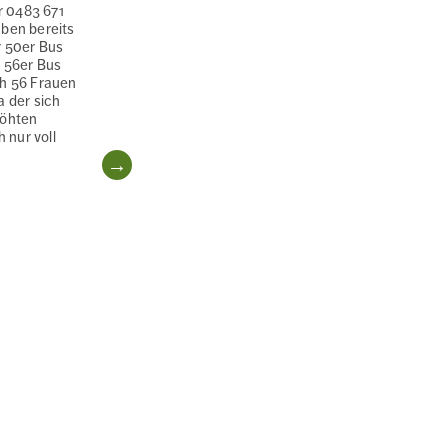
 0483 671
aben bereits
r 50er Bus
r 56er Bus
ch 56 Frauen
a der sich
höhten
nur voll
WEITERLESEN