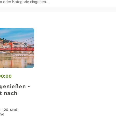
00:00
 genießen -
t nach
Uhr20, sind
che