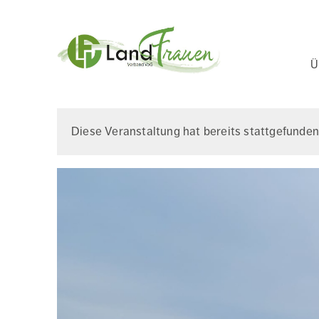
Ha
Ü
Landfrauenverba
Diese Veranstaltung hat bereits stattgefunden
Ostbelgien