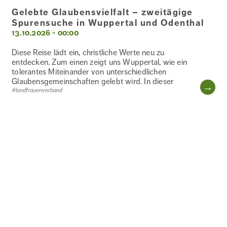
KULTURELLE
Gelebte Glaubensvielfalt – zweitägige
BILDUNG
Spurensuche in Wuppertal und Odenthal
13.10.2026 - 00:00
Diese Reise lädt ein, christliche Werte neu zu
entdecken. Zum einen zeigt uns Wuppertal, wie ein
MEDIEN
tolerantes Miteinander von unterschiedlichen
Glaubensgemeinschaften gelebt wird. In dieser
WE
#landfrauenverband
MITEINANDER
MUSIK
NATUR