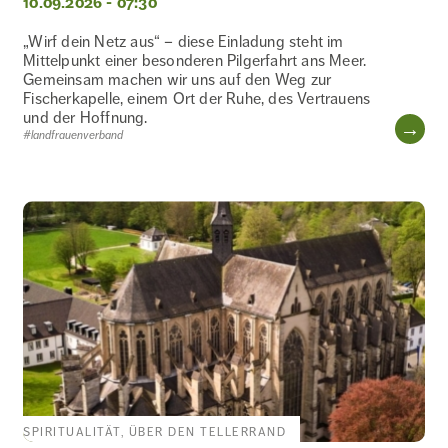
10.09.2026 - 07:30
GESCHICHTE
UND
„Wirf dein Netz aus“ – diese Einladung steht im
HEIMATKUNDE
Mittelpunkt einer besonderen Pilgerfahrt ans Meer.
Gemeinsam machen wir uns auf den Weg zur
Fischerkapelle, einem Ort der Ruhe, des Vertrauens
und der Hoffnung.
WE
GESUNDHEIT
#landfrauenverband
KOCHKURS
KOMMUNIKATION
KREATIVITÄT
SPIRITUALITÄT, ÜBER DEN TELLERRAND