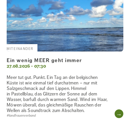
KOCHKURS
KOMMUNIKATION
MITEINANDER
KREATIVITÄT
Ein wenig MEER geht immer
27.08.2026 - 07:30
KULTURELLE
Meer tut gut. Punkt. Ein Tag an der belgischen
BILDUNG
Küste ist wie einmal tief durchatmen – nur mit
Salzgeschmack auf den Lippen. Himmel
in Pastellblau, das Glitzern der Sonne auf dem
Wasser, barfuß durch warmen Sand. Wind im Haar,
MEDIEN
Möwen überall, das gleichmäßige Rauschen der
Wellen als Soundtrack zum Abschalten.
WE
#landfrauenverband
MITEINANDER