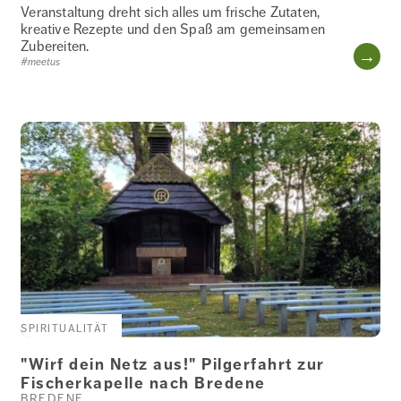
WOHNEN
Veranstaltung dreht sich alles um frische Zutaten,
kreative Rezepte und den Spaß am gemeinsamen
Zubereiten.
WE
#meetus
SPIRITUALITÄT
"Wirf dein Netz aus!" Pilgerfahrt zur
Fischerkapelle nach Bredene
BREDENE