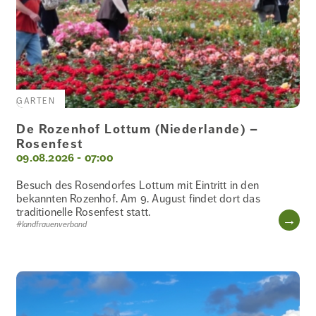
GARTEN
GARTEN
GENIESSEN
De Rozenhof Lottum (Niederlande) –
Rosenfest
09.08.2026 - 07:00
GESCHICHTE
Besuch des Rosendorfes Lottum mit Eintritt in den
UND
bekannten Rozenhof. Am 9. August findet dort das
HEIMATKUNDE
traditionelle Rosenfest statt.
WE
#landfrauenverband
GESUNDHEIT