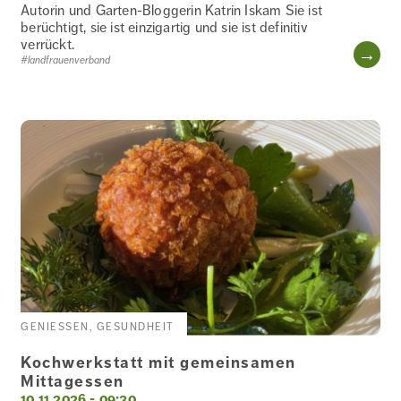
Autorin und Garten-Bloggerin Katrin Iskam Sie ist
berüchtigt, sie ist einzigartig und sie ist definitiv
verrückt.
WE
#landfrauenverband
GENIESSEN, GESUNDHEIT
Kochwerkstatt mit gemeinsamen
Mittagessen
10.11.2026 - 09:30