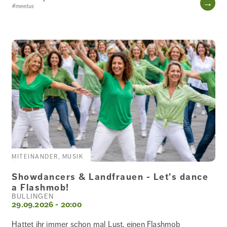
WE
#meetus
MITEINANDER, MUSIK
Showdancers & Landfrauen - Let's dance
a Flashmob!
BÜLLINGEN
29.09.2026 - 20:00
Hattet ihr immer schon mal Lust, einen Flashmob