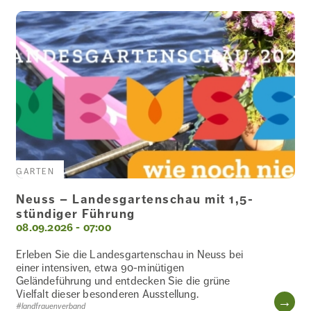
MUSIK
NATUR
PERSÖNLICHKEITSENTWICKLUNG
GARTEN
Neuss – Landesgartenschau mit 1,5-
stündiger Führung
08.09.2026 - 07:00
POLITISCHE
BILDUNG
Erleben Sie die Landesgartenschau in Neuss bei
einer intensiven, etwa 90-minütigen
Geländeführung und entdecken Sie die grüne
Vielfalt dieser besonderen Ausstellung.
WE
PSYCHOLOGIE
#landfrauenverband