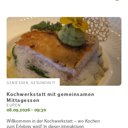
&
GESUNDHEIT
SPIRITUALITÄT
SPORT
ÜBER DEN
TELLERRAND
GENIESSEN, GESUNDHEIT
Kochwerkstatt mit gemeinsamen
Mittagessen
EUPEN
UNTERWEGS
08.09.2026 - 09:30
Willkommen in der Kochwerkstatt – wo Kochen
zum Erlebnis wird! In dieser interaktiven