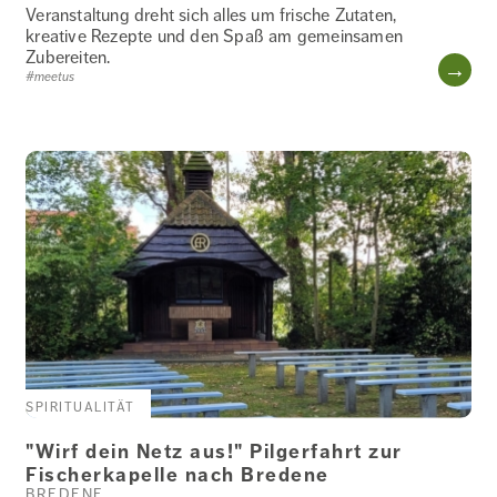
WOHNEN
Veranstaltung dreht sich alles um frische Zutaten,
kreative Rezepte und den Spaß am gemeinsamen
Zubereiten.
WE
#meetus
SPIRITUALITÄT
"Wirf dein Netz aus!" Pilgerfahrt zur
Fischerkapelle nach Bredene
BREDENE