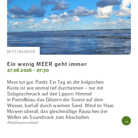
KOCHKURS
KOMMUNIKATION
MITEINANDER
KREATIVITÄT
Ein wenig MEER geht immer
27.08.2026 - 07:30
KULTURELLE
Meer tut gut. Punkt. Ein Tag an der belgischen
BILDUNG
Küste ist wie einmal tief durchatmen – nur mit
Salzgeschmack auf den Lippen. Himmel
in Pastellblau, das Glitzern der Sonne auf dem
Wasser, barfuß durch warmen Sand. Wind im Haar,
MEDIEN
Möwen überall, das gleichmäßige Rauschen der
Wellen als Soundtrack zum Abschalten.
WE
#landfrauenverband
MITEINANDER