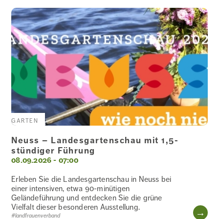
MUSIK
NATUR
PERSÖNLICHKEITSENTWICKLUNG
GARTEN
Neuss – Landesgartenschau mit 1,5-
stündiger Führung
08.09.2026 - 07:00
POLITISCHE
BILDUNG
Erleben Sie die Landesgartenschau in Neuss bei
einer intensiven, etwa 90-minütigen
Geländeführung und entdecken Sie die grüne
Vielfalt dieser besonderen Ausstellung.
WE
PSYCHOLOGIE
#landfrauenverband