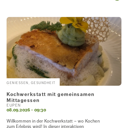
&
GESUNDHEIT
SPIRITUALITÄT
SPORT
ÜBER DEN
TELLERRAND
GENIESSEN, GESUNDHEIT
Kochwerkstatt mit gemeinsamen
Mittagessen
EUPEN
UNTERWEGS
08.09.2026 - 09:30
Willkommen in der Kochwerkstatt – wo Kochen
zum Erlebnis wird! In dieser interaktiven