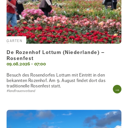
GARTEN
GARTEN
GENIESSEN
De Rozenhof Lottum (Niederlande) –
Rosenfest
09.08.2026 - 07:00
GESCHICHTE
Besuch des Rosendorfes Lottum mit Eintritt in den
UND
bekannten Rozenhof. Am 9. August findet dort das
HEIMATKUNDE
traditionelle Rosenfest statt.
WE
#landfrauenverband
GESUNDHEIT