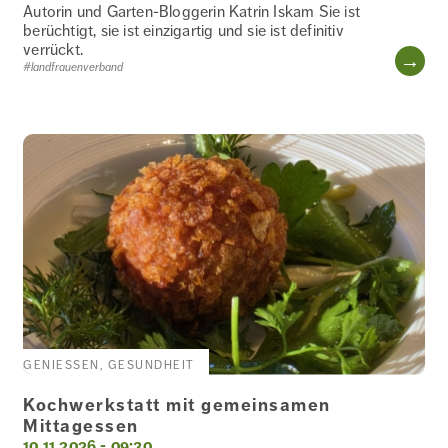
Autorin und Garten-Bloggerin Katrin Iskam Sie ist
berüchtigt, sie ist einzigartig und sie ist definitiv
verrückt.
WE
#landfrauenverband
GENIESSEN, GESUNDHEIT
Kochwerkstatt mit gemeinsamen
Mittagessen
10.11.2026 - 09:30