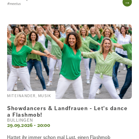
WE
#meetus
MITEINANDER, MUSIK
Showdancers & Landfrauen - Let's dance
a Flashmob!
BÜLLINGEN
29.09.2026 - 20:00
Hattet ihr immer schon mal Lust, einen Flashmob