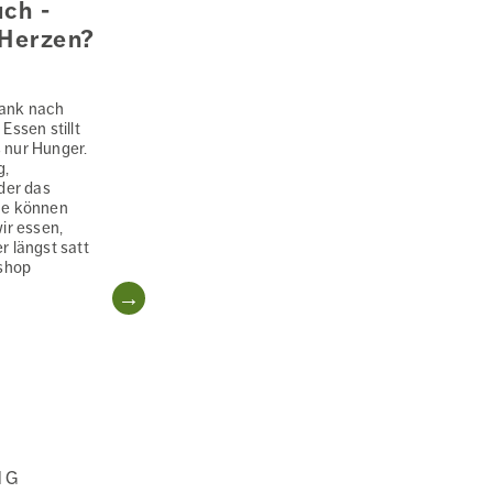
uch -
 Herzen?
ank nach
ssen stillt
 nur Hunger.
g,
der das
he können
ir essen,
r längst satt
kshop
WEITERLESEN
NG