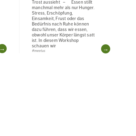
Trost aussieht – Essen stillt
manchmal mehr als nur Hunger.
Stress, Erschöpfung,
Einsamkeit, Frust oder das
Bedürfnis nach Ruhe können
dazu führen, dass wir essen,
obwohl unser Körper längst satt
ist. In diesem Workshop
schauen wir
WEITERLESEN
WEITERL
#meetus