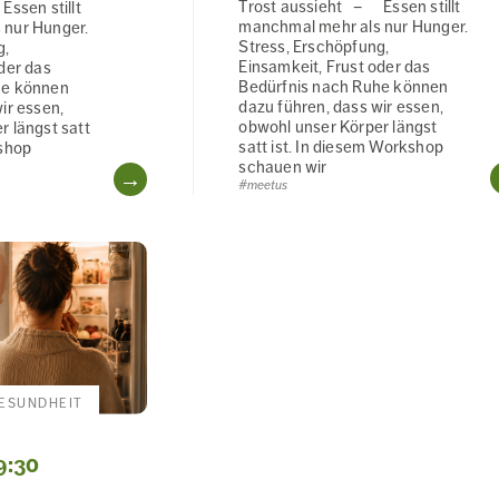
Trost aussieht – Essen stillt
ssen stillt
manchmal mehr als nur Hunger.
 nur Hunger.
Stress, Erschöpfung,
g,
Einsamkeit, Frust oder das
der das
Bedürfnis nach Ruhe können
he können
dazu führen, dass wir essen,
ir essen,
obwohl unser Körper längst
r längst satt
satt ist. In diesem Workshop
kshop
schauen wir
WEITERLESEN
#meetus
ESUNDHEIT
9:30