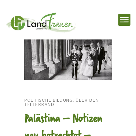
NAVIG
EINBL
Landfrauenverband
Ostbelgien
POLITISCHE BILDUNG, ÜBER DEN
TELLERRAND
Palästina – Notizen
neu betrachtet –