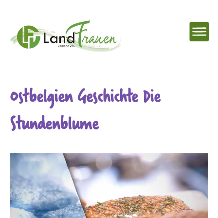
NAVIG
EINBL
Landfrauenverband
Ostbelgien Geschichte Die
Ostbelgien
Stundenblume