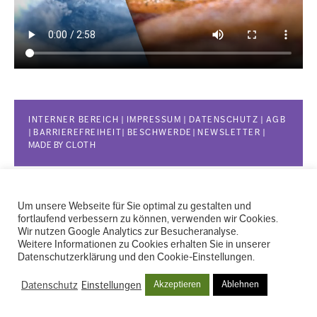
INTERNER BEREICH
|
IMPRESSUM
WEITERE
|
DATENSCHUTZ
|
AGB
|
BARRIEREFREIHEIT
|
BESCHWERDE
|
NEWSLETTER
|
MADE BY
CLOTH
INFOS
Um unsere Webseite für Sie optimal zu gestalten und
fortlaufend verbessern zu können, verwenden wir Cookies.
Wir nutzen Google Analytics zur Besucheranalyse.
Weitere Informationen zu Cookies erhalten Sie in unserer
Datenschutzerklärung und den Cookie-Einstellungen.
Datenschutz
Einstellungen
Akzeptieren
Ablehnen