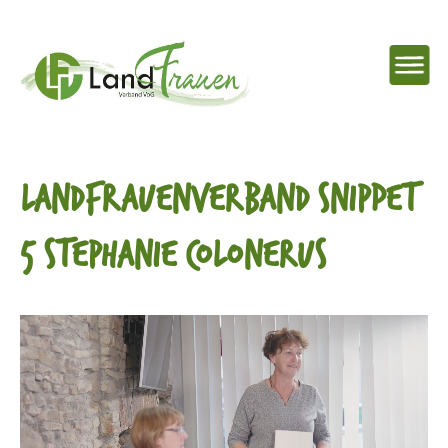
NAVIG
EINBL
Landfrauenverband
LANDFRAUENVERBAND SNIPPET
Ostbelgien
5 STEPHANIE COLONERUS