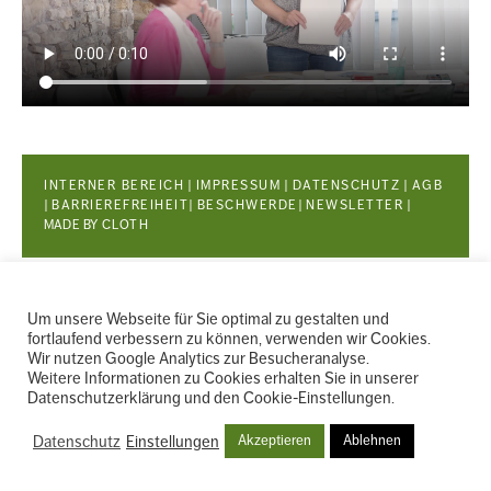
INTERNER BEREICH
|
IMPRESSUM
WEITERE
|
DATENSCHUTZ
|
AGB
|
BARRIEREFREIHEIT
|
BESCHWERDE
|
NEWSLETTER
|
MADE BY
CLOTH
INFOS
Um unsere Webseite für Sie optimal zu gestalten und
fortlaufend verbessern zu können, verwenden wir Cookies.
Wir nutzen Google Analytics zur Besucheranalyse.
Weitere Informationen zu Cookies erhalten Sie in unserer
Datenschutzerklärung und den Cookie-Einstellungen.
Datenschutz
Einstellungen
Akzeptieren
Ablehnen