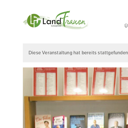
Ha
Ü
Landfrauenverba
Diese Veranstaltung hat bereits stattgefunden
Ostbelgien