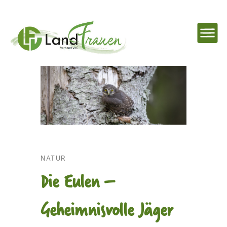
NAVIG
EINBL
Landfrauenverband
Ostbelgien
NATUR
Die Eulen –
Geheimnisvolle Jäger