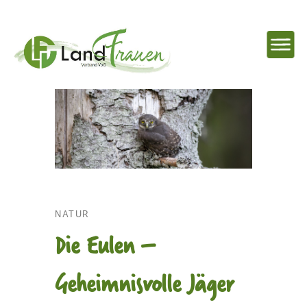
NAVIG
EINBL
Landfrauenverband
Ostbelgien
NATUR
Die Eulen –
Geheimnisvolle Jäger