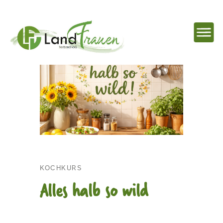
NAVIG
EINBL
Landfrauenverband
Ostbelgien
KOCHKURS
Alles halb so wild