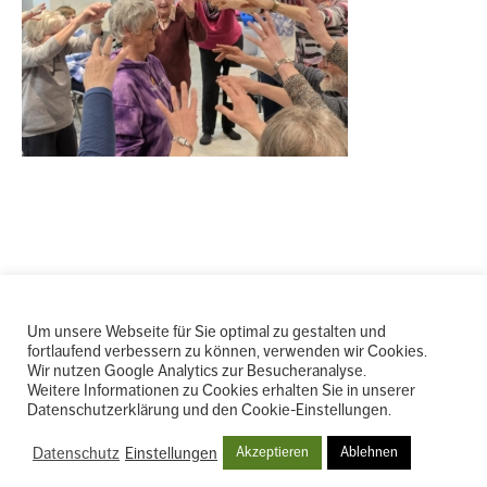
Um unsere Webseite für Sie optimal zu gestalten und
fortlaufend verbessern zu können, verwenden wir Cookies.
Wir nutzen Google Analytics zur Besucheranalyse.
Weitere Informationen zu Cookies erhalten Sie in unserer
Datenschutzerklärung und den Cookie-Einstellungen.
INTERNER BEREICH
|
IMPRESSUM
WEITERE
|
DATENSCHUTZ
|
AGB
|
BARRIEREFREIHEIT
|
BESCHWERDE
|
NEWSLETTER
|
Datenschutz
Einstellungen
Akzeptieren
Ablehnen
MADE BY
CLOTH
INFOS