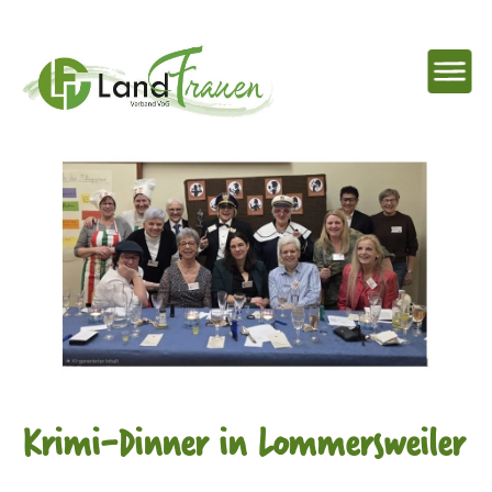
NAVIG
EINBL
Landfrauenverband
Ostbelgien
Krimi-Dinner in Lommersweiler