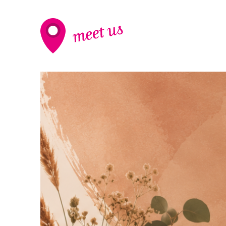
meet
us
-
Seminarraum