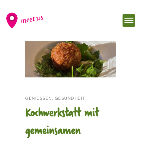
NAVIG
meet
EINBL
us
-
GENIESSEN, GESUNDHEIT
Kochwerkstatt mit
Seminarraum
gemeinsamen