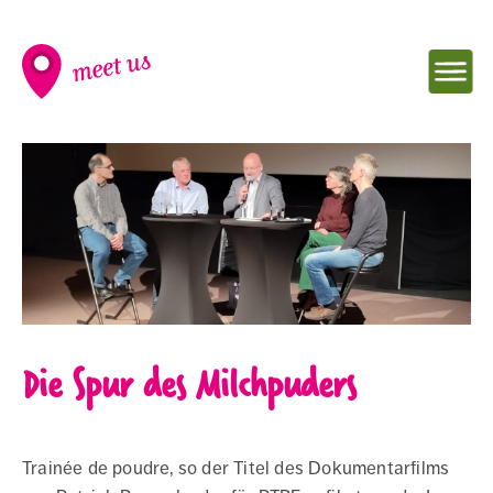
NAVIG
meet
EINBL
us
-
Die Spur des Milchpuders
Seminarraum
Trainée de poudre, so der Titel des Dokumentarfilms