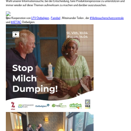
Wahl unserer Informationssuche, bei der Entscheidung, faire Produktionsprozesse zu unterstützen und
immer wieder auf diese Themen aufmerksam zu machen und darüber auszutauschen.
Eine Kooperation von
LFV Ostbelgien
,
Fairebel
, Miteinander Teilen , der
#Verbraucherschutzzentrale
und
#ATTAC
Ostbelgien.