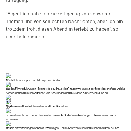
Anregung.
“Eigentlich habe ich zurzeit genug von schweren
Themen und von schlechten Nachrichten, aber ich bin
trotzdem froh, diesen Abend miterlebt zu haben”, so
eine Teilnehmerin.
Eine Milchpulverspur…durch Europa und Afrika
Mit den Filmvorführungen “Trainée de poudre…de lait” haben wir uns mit der Frage beschäftigt, welche
Auswirkungen die Milchwirtschaft, die Regelungen und die eigene Kaufentscheidung auf
Landwirte und Landwirtinnen hier und in Afrika haben.
Ein sehr komplexes Thema, das wieder dazu aufruft, die Verantwortung zu übernehmen, uns zu
informieren.
Unsere Entscheidungen haben Auswirkungen – beim Kauf von Milch und Milchprodukten, bei der