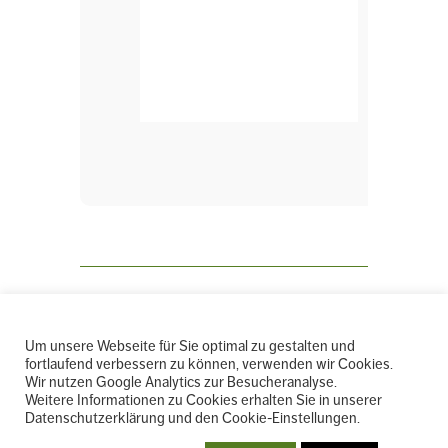
← ALLE VERANSTALTUNGEN
Um unsere Webseite für Sie optimal zu gestalten und
fortlaufend verbessern zu können, verwenden wir Cookies.
Wir nutzen Google Analytics zur Besucheranalyse.
Weitere Informationen zu Cookies erhalten Sie in unserer
Datenschutzerklärung und den Cookie-Einstellungen.
INTERNER BEREICH
|
IMPRESSUM
WEITERE
|
DATENSCHUTZ
|
AGB