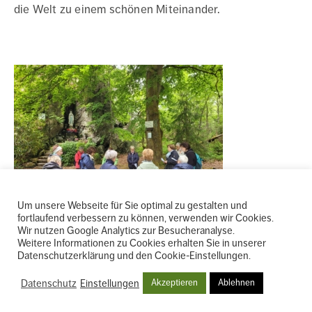
die Welt zu einem schönen Miteinander.
Um unsere Webseite für Sie optimal zu gestalten und
fortlaufend verbessern zu können, verwenden wir Cookies.
Wir nutzen Google Analytics zur Besucheranalyse.
Weitere Informationen zu Cookies erhalten Sie in unserer
Datenschutzerklärung und den Cookie-Einstellungen.
INTERNER BEREICH
|
IMPRESSUM
WEITERE
|
DATENSCHUTZ
|
AGB
|
BARRIEREFREIHEIT
|
BESCHWERDE
|
NEWSLETTER
|
Datenschutz
Einstellungen
Akzeptieren
Ablehnen
MADE BY
CLOTH
INFOS