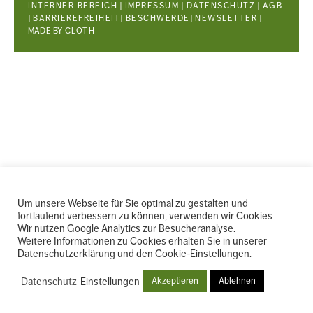
INTERNER BEREICH
|
IMPRESSUM
WEITERE
|
DATENSCHUTZ
|
AGB
|
BARRIEREFREIHEIT
|
BESCHWERDE
|
NEWSLETTER
|
MADE BY
CLOTH
INFOS
Um unsere Webseite für Sie optimal zu gestalten und
fortlaufend verbessern zu können, verwenden wir Cookies.
Wir nutzen Google Analytics zur Besucheranalyse.
Weitere Informationen zu Cookies erhalten Sie in unserer
Datenschutzerklärung und den Cookie-Einstellungen.
Datenschutz
Einstellungen
Akzeptieren
Ablehnen