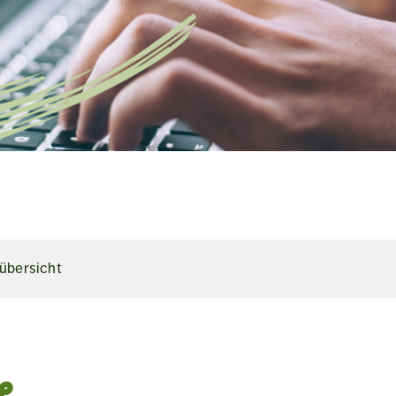
̈bersicht
e