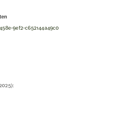
ten
2-458e-9ef2-c652144a49c0
2025):